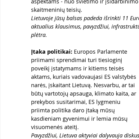
aspektams - nuo švietimo ir įsidarbinimo 
skaitmeninių teisių.
Lietuvoje jūsų balsas padeda išrinkti 11 Eu
aktualius klausimus, pavyzdžiui, infrastruktū
plėtra.
Įtaka politikai:
 Europos Parlamente 
priimami sprendimai turi tiesioginį 
poveikį įstatymams ir kitiems teisės 
aktams, kuriais vadovaujasi ES valstybės 
narės, įskaitant Lietuvą. Nesvarbu, ar tai 
būtų vartotojų apsauga, klimato kaita, ar 
prekybos susitarimai, ES lygmeniu 
priimta politika daro įtaką mūsų 
kasdieniam gyvenimui ir lemia mūsų 
visuomenės ateitį.
Pavyzdžiui, Lietuva aktyviai dalyvauja diskus