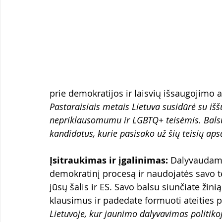
prie demokratijos ir laisvių išsaugojimo a
Pastaraisiais metais Lietuva susidūrė su iššū
nepriklausomumu ir LGBTQ+ teisėmis. Balsu
kandidatus, kurie pasisako už šių teisių ap
Įsitraukimas ir įgalinimas:
 Dalyvaudami 
demokratinį procesą ir naudojatės savo t
jūsų šalis ir ES. Savo balsu siunčiate žin
klausimus ir padedate formuoti ateities p
Lietuvoje, kur jaunimo dalyvavimas politikoj