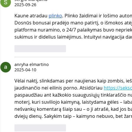
rezultatai
savivaldyb
2025-09-26
partneryst
Kaune atradau 
plinko
. Plinko žaidimai ir lošimo auto
Dosnūs bonusai pradėjo mano patirtį, o išmokos atėjo
platforma nuramino, o 24/7 palaikymas buvo nepriekai
sukimus ir didelius laimėjimus. Intuityvi navigacija da
Patinka
Atsakyti
anryha elmartino
2025-04-10
Vėlai naktį, slinkdamas per naujienas kaip zombis, iešk
jaudinančio nei eilinis porno. Atsidūriau 
https://seks
paspaudžiau ant kažkokio suaugusiųjų tinklaraščio nuo
moterį, kuri suviliojo kaimyną, laistydama gėles – laba
nešvankų komentarą šiaip sau – o ji atrašė, kad jos b
dviejų dienų. Sakykim taip – kaimyno nebuvo, bet žarn
Patinka
Atsakyti