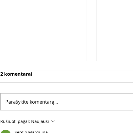
2 komentarai
Parašykite komentarą...
Projekto „Švietimas po
Švietimo N
Rūšiuoti pagal:
Naujausi
NVO didinamuoju stiklu“
Kauno mies
Sergio Marquina