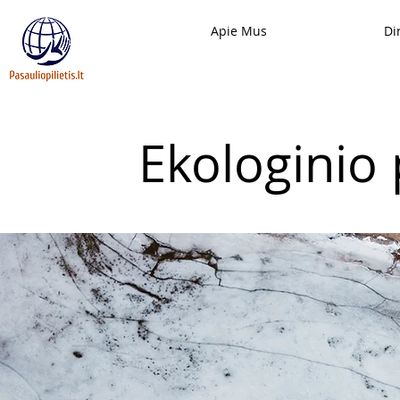
Apie Mus
Di
Ekologinio