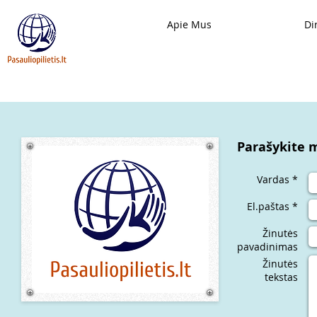
Apie Mus
Di
Parašykite 
Vardas *
El.paštas *
Žinutės
pavadinimas
Žinutės
tekstas