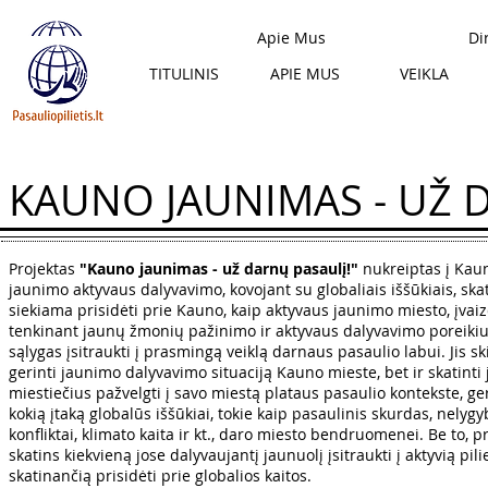
Apie Mus
Di
TITULINIS
APIE MUS
VEIKLA
KAUNO JAUNIMAS - UŽ 
Projektas
"Kauno jaunimas - už darnų pasaulį!"
nukreiptas į Kau
jaunimo aktyvaus dalyvavimo, kovojant su globaliais iššūkiais, ska
siekiama prisidėti prie Kauno, kaip aktyvaus jaunimo miesto, įvaiz
tenkinant jaunų žmonių pažinimo ir aktyvaus dalyvavimo poreikiu
sąlygas įsitraukti į prasmingą veiklą darnaus pasaulio labui. Jis ski
gerinti jaunimo dalyvavimo situaciją Kauno mieste, bet ir skatinti
miestiečius pažvelgti į savo miestą plataus pasaulio kontekste, ger
kokią įtaką globalūs iššūkiai, tokie kaip pasaulinis skurdas, nelygyb
konfliktai, klimato kaita ir kt., daro miesto bendruomenei. Be to, p
skatins kiekvieną jose dalyvaujantį jaunuolį įsitraukti į aktyvią pilie
skatinančią prisidėti prie globalios kaitos.