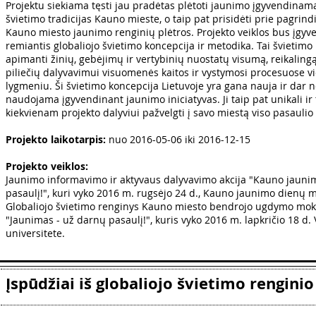
Projektu siekiama tęsti jau pradėtas plėtoti jaunimo įgyvendinama
švietimo tradicijas Kauno mieste, o taip pat prisidėti prie pagrin
Kauno miesto jaunimo renginių plėtros. Projekto veiklos bus įgy
remiantis globaliojo švietimo koncepcija ir metodika. Tai švietimo
apimanti žinių, gebėjimų ir vertybinių nuostatų visumą, reikaling
piliečių dalyvavimui visuomenės kaitos ir vystymosi procesuose vie
lygmeniu. Ši švietimo koncepcija Lietuvoje yra gana nauja ir dar ne
naudojama įgyvendinant jaunimo iniciatyvas. Ji taip pat unikali ir 
kiekvienam projekto dalyviui pažvelgti į savo miestą viso pasaulio
Projekto laikotarpis:
nuo 2016-05-06 iki 2016-12-15
Projekto veiklos:
Jaunimo informavimo ir aktyvaus dalyvavimo akcija "Kauno jauni
pasaulį!", kuri vyko 2016 m. rugsėjo 24 d., Kauno jaunimo dienų 
Globaliojo švietimo renginys Kauno miesto bendrojo ugdymo mo
"Jaunimas - už darnų pasaulį!", kuris vyko 2016 m. lapkričio 18 d. 
universitete.
Įspūdžiai iš globaliojo švietimo renginio