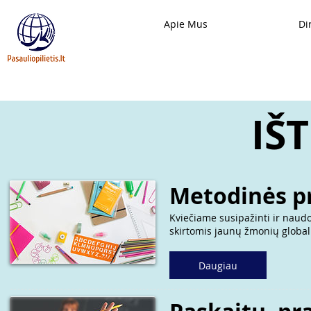
Apie Mus
Di
IŠ
Metodinės p
Kviečiame susipažinti ir naud
skirtomis jaunų žmonių global
Daugiau