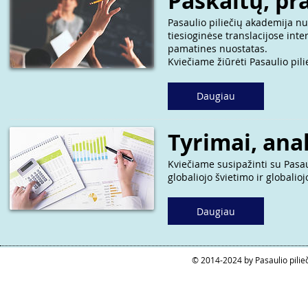
Paskaitų, pr
Pasaulio piliečių akademija nu
tiesioginėse translacijose inte
pamatines nuostatas.
Kviečiame žiūrėti Pasaulio pil
Daugiau
Tyrimai, ana
Kviečiame susipažinti su Pasau
globaliojo švietimo ir globalioj
Daugiau
© 2014-2024 by Pasaulio pilie