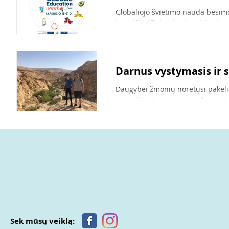
Globaliojo švietimo nauda besimo
lapkričio 17 d. vykusios virtualios.
Darnus vystymasis ir s
Daugybei žmonių norėtųsi pakeliau
pasiryžta atostogų metu, kuomet.
Sek mūsų veiklą: