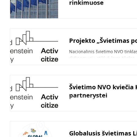
rinkimuose
Ar jaučiatės atitrūkę nuo politik
tolimos ir nesusijusios su jūsų...
Projekto „Švietimas p
Nacionalinis švietimo NVO tinkla
didinamuoju stiklu“, kuro tikslas –
Švietimo NVO kviečia 
partnerystei
Kaip nevyriausybinės organizacij
gerinimo Kauno mieste ir Kauno r
Globalusis švietimas L